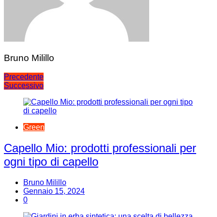
Bruno Milillo
Navigazione
Precedente
Successivo
articoli
Green
Capello Mio: prodotti professionali per
ogni tipo di capello
Bruno Milillo
Gennaio 15, 2024
0