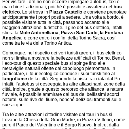
Per visitare Tornino non occorre impiegare autobus, taxi e
macchine tradizionali, poiché è possibile avvalersi del
bus
elettrico
. Lo si trova in
Piazza Castello
e conviene prenotare
anticipatamente i propri posti a sedere. Una volta a bordo, è
possibile visitare tutta la città, passando accanto alle
maggiori attrazionei turistiche. Il giro del bus elettrico, infatti,
sfiora la
Mole Antonelliana, Piazza San Carlo, la Fontana
Angelica
e corre entro i confini della Torino Sacra, così
come tra le via della Torino Antica.
Comunque, nel rispetto dei veri turisti green, il bus elettrico
non si limita a mostrare la bellezze artificiali di Torino. Bensì,
l’eco-tour di questo speciale bus si spinge fino alle
meraviglie naturali offerte dal capoluogo piemontese. In
particolare, il tour ecologico conduce i suoi turisti fino al
lungofiume
della città. Seguendo la pista tracciata dal Po,
infatti, l’autobus si destreggia tra altre affascinanti zone della
città. Inoltre, grazie a questo percorso che affianca la natura
fluviale, è possibile ammirare dal bus dei bellissimi scorci
naturali sulle rive del fiume, nonché deliziosi tramonti sulle
sue acque.
Tra le altre attrazioni cittadine visitate dal tour in bus si
trovano la Chiesa della Gran Madre, in Piazza Vittorio, come
pure il Parco del Valentino e il Borgo Nuovo. Inoltre, dalla