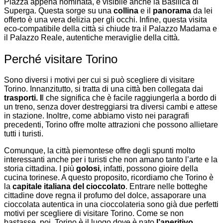
Piazza appena nominata, è visibile anche la Basilica di
Superga. Questa sorge su una
collina
e il
panorama
da lei
offerto è una vera delizia per gli occhi. Infine, questa visita
eco-compatibile della città si chiude tra il Palazzo Madama e
il Palazzo Reale, autentiche meraviglie della città.
Perché visitare Torino
Sono diversi i motivi per cui si può scegliere di visitare
Torino. Innanzitutto, si tratta di una città ben collegata dai
trasporti. I
l che significa che è facile raggiungerla a bordo di
un treno, senza dover destreggiarsi tra diversi cambi e attese
in stazione. Inoltre, come abbiamo visto nei paragrafi
precedenti, Torino offre molte attrazioni che possono allietare
tutti i turisti.
Comunque, la città piemontese offre degli spunti molto
interessanti anche per i turisti che non amano tanto l’arte e la
storia cittadina. I più
golosi
, infatti, possono gioire della
cucina torinese. A questo proposito, ricordiamo che Torino è
la
capitale italiana del cioccolato
. Entrare nelle botteghe
cittadine dove regna il profumo del dolce, assaporare una
cioccolata autentica in una cioccolateria sono già due perfetti
motivi per scegliere di visitare Torino. Come se non
bastasse, poi, Torino è il luogo dove è nato
l’aperitivo
.