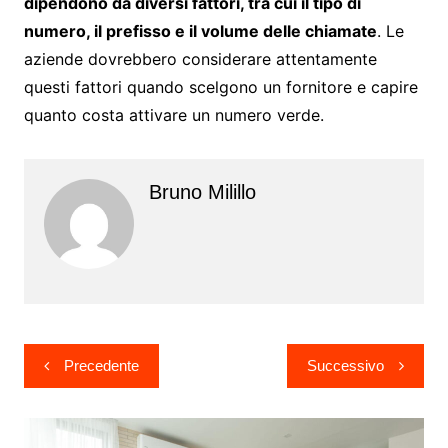
dipendono da diversi fattori, tra cui il tipo di
numero, il prefisso e il volume delle chiamate
. Le
aziende dovrebbero considerare attentamente
questi fattori quando scelgono un fornitore e capire
quanto costa attivare un numero verde.
Bruno Milillo
Navigazione
Precedente
Successivo
articoli