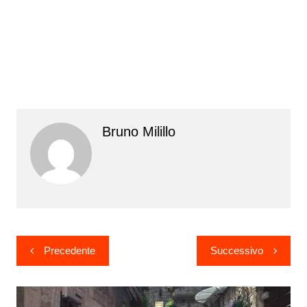
Bruno Milillo
Navigazione
Precedente
Successivo
articoli