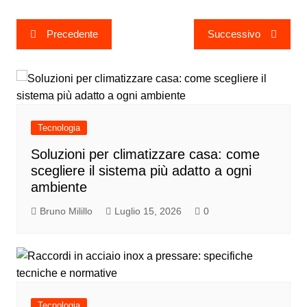
Navigazione
Precedente
Successivo
articoli
Tecnologia
Soluzioni per climatizzare casa: come
scegliere il sistema più adatto a ogni
ambiente
Bruno Milillo
Luglio 15, 2026
0
Tecnologia