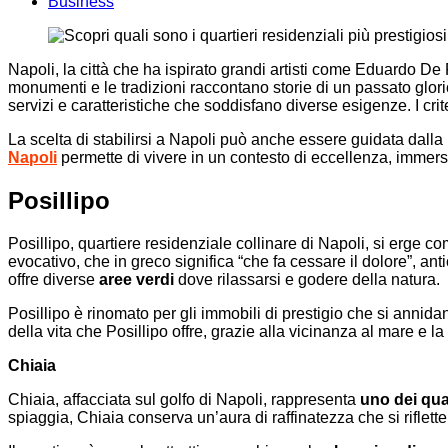
Business
Napoli, la città che ha ispirato grandi artisti come Eduardo De 
monumenti e le tradizioni raccontano storie di un passato glorios
servizi e caratteristiche che soddisfano diverse esigenze. I crit
La scelta di stabilirsi a Napoli può anche essere guidata dalla ri
Napoli
permette di vivere in un contesto di eccellenza, immersi
Posillipo
Posillipo, quartiere residenziale collinare di Napoli, si erge 
evocativo, che in greco significa “che fa cessare il dolore”, ant
offre diverse
aree verdi
dove rilassarsi e godere della natura.
Posillipo è rinomato per gli immobili di prestigio che si annida
della vita che Posillipo offre, grazie alla vicinanza al mare e la 
Chiaia
Chiaia, affacciata sul golfo di Napoli, rappresenta
uno dei quar
spiaggia, Chiaia conserva un’aura di raffinatezza che si riflette