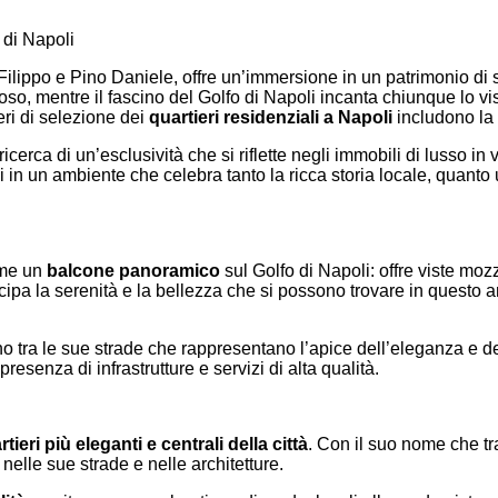
Filippo e Pino Daniele, offre un’immersione in un patrimonio di st
o, mentre il fascino del Golfo di Napoli incanta chiunque lo visit
eri di selezione dei
quartieri residenziali a Napoli
includono la s
cerca di un’esclusività che si riflette negli immobili di lusso in 
 in un ambiente che celebra tanto la ricca storia locale, quanto
come un
balcone panoramico
sul Golfo di Napoli: offre viste mozz
icipa la serenità e la bellezza che si possono trovare in questo an
no tra le sue strade che rappresentano l’apice dell’eleganza e de
presenza di infrastrutture e servizi di alta qualità.
tieri più eleganti e centrali della città
. Con il suo nome che tr
 nelle sue strade e nelle architetture.