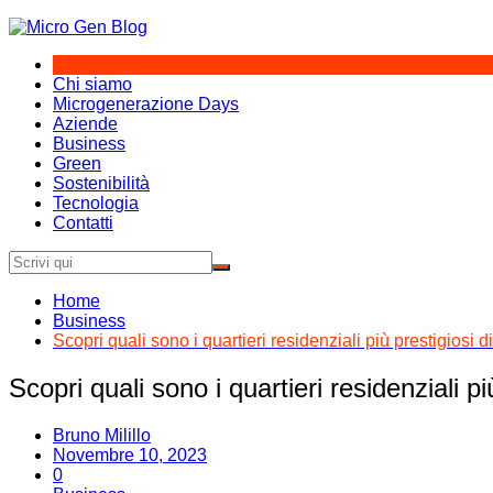
Salta
al
contenuto
Chi siamo
Microgenerazione Days
Aziende
Business
Green
Sostenibilità
Tecnologia
Contatti
Home
Business
Scopri quali sono i quartieri residenziali più prestigiosi d
Scopri quali sono i quartieri residenziali pi
Bruno Milillo
Novembre 10, 2023
0