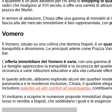
Il quartiere è un polo attrattivo per chi ama lo
shopping di qual
radici che risalgono al XVI secolo, e offre una varietà di attrazio
piazza dei Martiri.
In termini di abitazioni, Chiaia offre una gamma di immobili di lu
fascia alta del mercato immobiliare è ben rappresentata, con
p
Vomero
Il Vomero, situato su una collina che domina Napoli, è un
quar
tranquillità e dinamismo. Le principali arterie come Piazza Vanvi
bar.
L’
offerta immobiliare del Vomero è varia
, con una gamma di o
Le famiglie apprezzano la tranquillità e la sicurezza del quarti
vicinanza a varie istituzioni educative e alla vita culturale of
In questo articolo, abbiamo esplorato alcuni dei quartieri resid
panoramica e le residenze esclusive, Chiaia, il quartiere elegant
includono
palestre ed altri comfort all’avanguardia
, contribuend
Vi invitiamo a scoprire le numerose proposte immobiliari disponib
lusso in vendita a Napoli, che soddisfano i gusti e le esigenze 