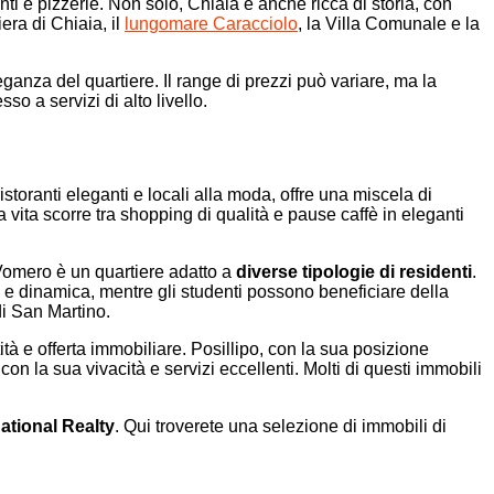
ti e pizzerie. Non solo, Chiaia è anche ricca di storia, con
iera di Chiaia, il
lungomare Caracciolo
, la Villa Comunale e la
leganza del quartiere. Il range di prezzi può variare, ma la
so a servizi di alto livello.
ristoranti eleganti e locali alla moda, offre una miscela di
a vita scorre tra shopping di qualità e pause caffè in eleganti
 Vomero è un quartiere adatto a
diverse tipologie di residenti
.
ce e dinamica, mentre gli studenti possono beneficiare della
di San Martino.
tà e offerta immobiliare. Posillipo, con la sua posizione
on la sua vivacità e servizi eccellenti. Molti di questi immobili
national Realty
. Qui troverete una selezione di immobili di