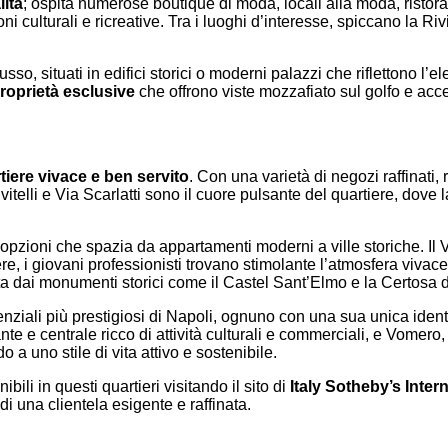
ità
; ospita numerose boutique di moda, locali alla moda, ristoran
ni culturali e ricreative. Tra i luoghi d’interesse, spiccano la Riv
sso, situati in edifici storici o moderni palazzi che riflettono l’e
roprietà esclusive
che offrono viste mozzafiato sul golfo e acces
tiere vivace e ben servito
. Con una varietà di negozi raffinati, 
telli e Via Scarlatti sono il cuore pulsante del quartiere, dove l
pzioni che spazia da appartamenti moderni a ville storiche. Il
ere, i giovani professionisti trovano stimolante l’atmosfera viva
ferta dai monumenti storici come il Castel Sant’Elmo e la Certosa 
enziali più prestigiosi di Napoli, ognuno con una sua unica identi
e e centrale ricco di attività culturali e commerciali, e Vomero, c
o a uno stile di vita attivo e sostenibile.
ili in questi quartieri visitando il sito di
Italy Sotheby’s Inter
di una clientela esigente e raffinata.