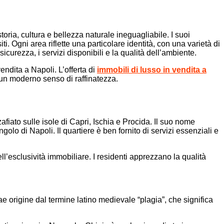
oria, cultura e bellezza naturale ineguagliabile. I suoi
i. Ogni area riflette una particolare identità, con una varietà di
icurezza, i servizi disponibili e la qualità dell’ambiente.
vendita a Napoli. L’offerta di
immobili di lusso in vendita a
 un moderno senso di raffinatezza.
afiato sulle isole di Capri, Ischia e Procida. Il suo nome
golo di Napoli. Il quartiere è ben fornito di servizi essenziali e
ll’esclusività immobiliare. I residenti apprezzano la qualità
ae origine dal termine latino medievale “plagia”, che significa