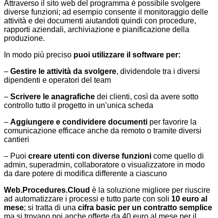
Attraverso il sito web del programma è possibile svolgere
diverse funzioni; ad esempio consente il monitoraggio delle
attività e dei documenti aiutandoti quindi con procedure,
rapporti aziendali, archiviazione e pianificazione della
produzione.
In modo più preciso
puoi utilizzare il software per:
–
Gestire le attività da svolgere
, dividendole tra i diversi
dipendenti e operatori del team
–
Scrivere le anagrafiche
dei clienti, così da avere sotto
controllo tutto il progetto in un’unica scheda
–
Aggiungere e condividere documenti
per favorire la
comunicazione efficace anche da remoto o tramite diversi
cantieri
– Puoi
creare utenti con diverse funzioni
come quello di
admin, superadmin, collaboratore o visualizzatore in modo
da dare potere di modifica differente a ciascuno
Web.Procedures.Cloud
è la soluzione migliore per riuscire
ad automatizzare i processi e tutto parte con soli
10 euro al
mese
; si tratta di una
cifra basic per un contratto semplice
ma si trovano poi anche offerte da 40 euro al mese per il