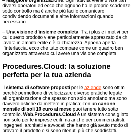
–
Maggiore organizzazione
. Ogni attività viene divisa tra i
diversi operatori ed ecco che ognuno ha le proprie scadenze
sotto controllo ma è anche più facile comunicare,
condividendo documenti e altre informazioni quando
necessario.
–
Una visione d’insieme completa
. Tra i plus e i motivi per
cui questo prodotto viene particolarmente apprezzato da chi
lavora in ambito edile c’è la chiarezza. Appena aperta
l’interfaccia, ecco che tutto compare come un quadro ben
organizzato attraverso cui avere una visione completa.
Procedures.Cloud: la soluzione
perfetta per la tua azienda
Il
sistema di software proposti
per le
aziende
sono ottimi
perché permettono di velocizzare diverse pratiche legate
all’organizzazione che spesso non solo annoiano ma sono
davvero ostiche da mettere in pratica; con un
canone
mensile di soli 10 euro al mese
puoi tenere tutto sotto
controllo.
Web.Procedures.Cloud
è un sistema consigliato
non solo per le imprese edili ma anche per commercialisti,
ingegneri, architetti e avvocati che hanno già avuto modo di
provare il prodotto e si sono ritenuti più che soddisfatti.