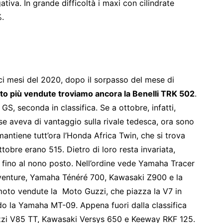
tiva. In grande difficoltà i maxi con cilindrate
%.
ci mesi del 2020, dopo il sorpasso del mese di
 moto più vendute troviamo ancora la Benelli TRK 502
.
S, seconda in classifica. Se a ottobre, infatti,
se aveva di vantaggio sulla rivale tedesca, ora sono
mantiene tutt’ora l’Honda Africa Twin, che si trova
ttobre erano 515. Dietro di loro resta invariata,
ca fino al nono posto. Nell’ordine vede Yamaha Tracer
nture, Yamaha Ténéré 700, Kawasaki Z900 e la
moto vendute la Moto Guzzi, che piazza la V7 in
ndo la Yamaha MT-09. Appena fuori dalla classifica
zi V85 TT, Kawasaki Versys 650 e Keeway RKF 125.