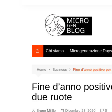
Salta
al
contenuto
Chi siamo
Microgenerazione Days
Home
Business
Fine d’anno positivo per 
Fine d’anno positiv
due ruote
Bruno Milillo
Dicembre 23, 2020
0