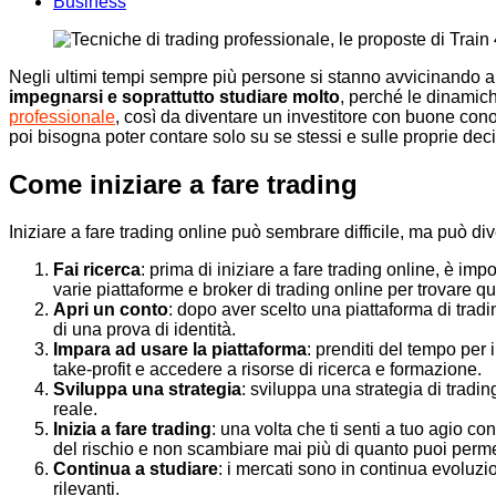
Business
Negli ultimi tempi sempre più persone si stanno avvicinando al
impegnarsi e soprattutto studiare molto
, perché le dinamic
professionale
, così da diventare un investitore con buone con
poi bisogna poter contare solo su se stessi e sulle proprie deci
Come iniziare a fare trading
Iniziare a fare trading online può sembrare difficile, ma può d
Fai ricerca
: prima di iniziare a fare trading online, è im
varie piattaforme e broker di trading online per trovare qu
Apri un conto
: dopo aver scelto una piattaforma di trad
di una prova di identità.
Impara ad usare la piattaforma
: prenditi del tempo per 
take-profit e accedere a risorse di ricerca e formazione.
Sviluppa una strategia
: sviluppa una strategia di tradin
reale.
Inizia a fare trading
: una volta che ti senti a tuo agio co
del rischio e non scambiare mai più di quanto puoi permet
Continua a studiare
: i mercati sono in continua evoluz
rilevanti.