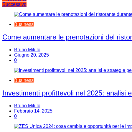
Navigazione
Successivo
articoli
Business
Come aumentare le prenotazioni del risto
Bruno Milillo
Giugno 20, 2025
0
Business
Investimenti profittevoli nel 2025: analisi
Bruno Milillo
Febbraio 14, 2025
0