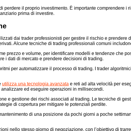
o di perdere il proprio investimento. È importante comprendere i r
anziario prima di investire.
ne
izzati dai trader professionisti per gestire il rischio e prendere 
erivati. Alcune tecniche di trading professionali comuni includon
 come prezzo e volume, per identificare modelli e tendenze che p
zare i dati di mercato e prendere decisioni di trading.
itmi per automatizzare il processo di trading. I trader algoritmici
he
utilizza una tecnologia avanzata
e reti ad alta velocità per ese
r analizzare ed eseguire operazioni in millisecondi.
ione e gestione dei rischi associati al trading. Le tecniche di ges
rategie di copertura per mitigare le potenziali perdite.
antenimento di una posizione da pochi giorni a poche settimane, i
ioni nello stesso giorno di negoziazione, con l’obiettivo di trarr