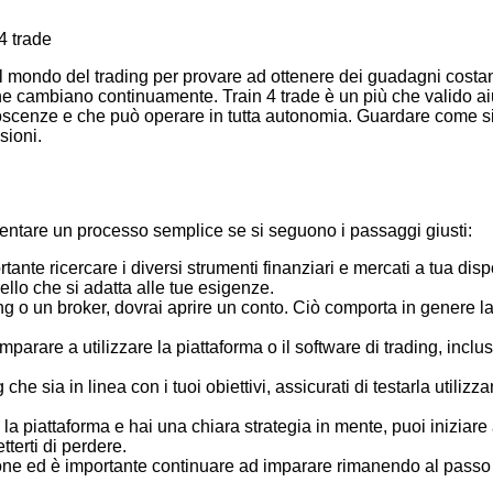
 mondo del trading per provare ad ottenere dei guadagni costanti.
he cambiano continuamente. Train 4 trade è un più che valido ai
oscenze e che può operare in tutta autonomia. Guardare come si
sioni.
iventare un processo semplice se si seguono i passaggi giusti:
portante ricercare i diversi strumenti finanziari e mercati a tua 
ello che si adatta alle tue esigenze.
ing o un broker, dovrai aprire un conto. Ciò comporta in genere 
imparare a utilizzare la piattaforma o il software di trading, inc
g che sia in linea con i tuoi obiettivi, assicurati di testarla util
n la piattaforma e hai una chiara strategia in mente, puoi iniziar
terti di perdere.
ione ed è importante continuare ad imparare rimanendo al passo c