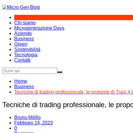
Salta
al
contenuto
Chi siamo
Microgenerazione Days
Aziende
Business
Green
Sostenibilità
Tecnologia
Contatti
Home
Business
Tecniche di trading professionale, le proposte di Train 4 
Tecniche di trading professionale, le propo
Bruno Milillo
Febbraio 14, 2023
0