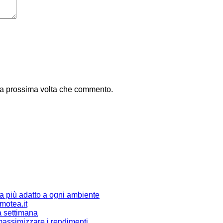
 la prossima volta che commento.
ma più adatto a ogni ambiente
omotea.it
a settimana
r massimizzare i rendimenti