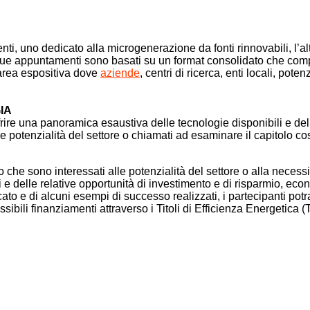
, uno dedicato alla microgenerazione da fonti rinnovabili, l’alt
I due appuntamenti sono basati su un format consolidato che comp
’area espositiva dove
aziende
, centri di ricerca, enti locali, pote
IA
rire una panoramica esaustiva delle tecnologie disponibili e dell
e potenzialità del settore o chiamati ad esaminare il capitolo cos
ro che sono interessati alle potenzialità del settore o alla necessi
e delle relative opportunità di investimento e di risparmio, eco
ato e di alcuni esempi di successo realizzati, i partecipanti po
ibili finanziamenti attraverso i Titoli di Efficienza Energetica (T