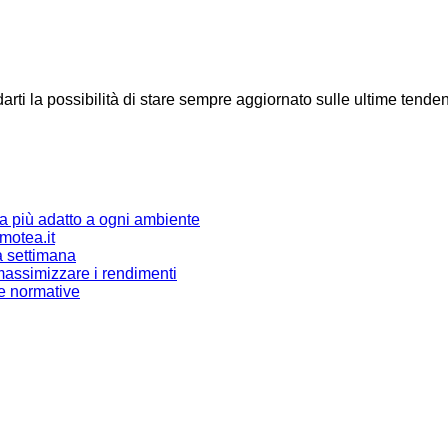
i la possibilità di stare sempre aggiornato sulle ultime tendenze e 
ma più adatto a ogni ambiente
omotea.it
a settimana
r massimizzare i rendimenti
 e normative