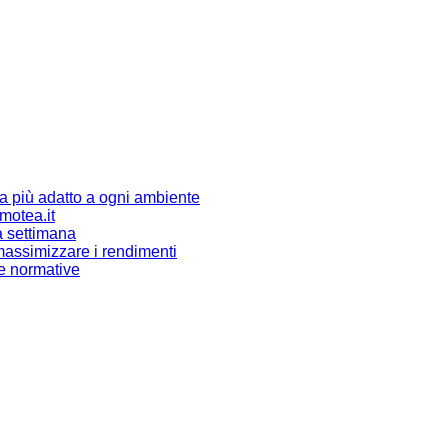
ma più adatto a ogni ambiente
omotea.it
a settimana
r massimizzare i rendimenti
 e normative