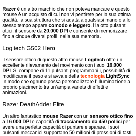
Razer
è un altro marchio che non poteva mancare e questo
mouse è un acquisto di cui non vi pentirete per la sua ottima
qualità, la sua struttura che si adatta a qualsiasi mano e allo
stesso tempo appare
comodo e leggero
. Ha otto pulsanti
ottici, il sensore da
20.000 DPI
e consente di memorizzare
fino a cinque diversi profili nella sua memoria.
Logitech G502 Hero
Il sensore ottico di questo altro mouse
Logitech
offre un
eccellente rilevamento del movimento con i suoi
16.000
DPI
. Si compone di 11 pulsanti programmabili, possibilità di
modificarne il peso e si avvale della
tecnologia
LightSync
in modo che ognuno possa personalizzare l’illuminazione a
proprio piacimento tra un’ampia varietà di effetti e
animazioni.
Razer DeathAdder Elite
Un altro fantastico
mouse Razer
con un
sensore ottico fino
a 16.000 DPI
e capacità di
tracciamento da 450 pollici
per
avere una perfetta capacità di puntare e sparare. I suoi
pulsanti meccanici supportano 50 milioni di pressioni di tasti,