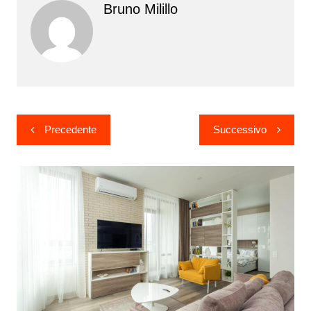
Bruno Milillo
Navigazione
Precedente
Successivo
articoli